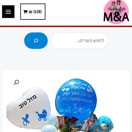
ילוג
תוכן
0.00
₪
חיפוש