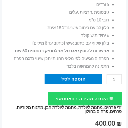
5 ורדים
גיבסונית ,חרציות ,עלים
דובי 10 ס"מ
בלון לב עם כיתוב אישי גודל 18 אינת
6 יחידות שוקולד
בלון שקוף עם כיתוב אישי {כיתוב עד 8 מילים}
אפשרות להוסיף אגרטל מפלסטיק בתוספת 60 שח
הפרחים מגיעים לפי מלאי החנות יתכן שינוי בדגם הפרח
התמונה להמחשה בלבד
כמות
הוספה לסל
של
זר
💬 הזמנה מהירה בוואטסאפ
פרחים
זרי פרחים
,
מתנות ליולדת
,
מתנות ליולדת הבן
,
מתנות מקוריות
,
להולדת
פרחים
,
פרחים בחולון
הנסיך
400.00
₪
עם