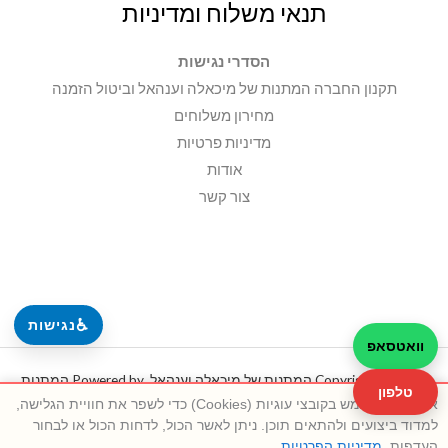
תנאי משלוח ומדיניות
הסדרי נגישות
תקנון החברה המתנות של מיכאלה וענהאל וביטול הזמנה
מחירון משלוחים
מדיניות פרטיות
אודות
צור קשר
♿
נגישות
וואטסאפ
Copyright © 2026 המתנות של מיכאלה וענהאל. Powered by המתנות
טלפון
אתר זה משתמש בקובצי עוגיות (Cookies) כדי לשפר את חוויית הגלישה,
של מיכאלה וענהאל.
למדוד ביצועים ולהתאים תוכן. ניתן לאשר הכול, לדחות הכול או לבחור
העדפות.
מדיניות הפרטיות