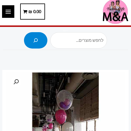
ילוג
תוכן
0.00
₪
חיפוש