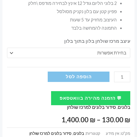
2 בלוני הליום גודל 12 אינץ לבחירה מודפס \חלק
פפיון קטן עם בלון נקניק מסולסל
העיצוב מחזיק עד 5 שעות
התמונה להמחשה בלבד
עיצב מרכז שולחן בלון בתוך בלון
כמות
הוספה לסל
של
זר
💬 הזמנה מהירה בוואטסאפ
מרכז
בלונים
,
סידור בלונים למרכז שולחן
שולחן
בלון
טווח
1,400.00
₪
–
130.00
₪
בתוך
מחירים:
בלון
מק"ט:
אין מידע
קטגוריות:
בלונים
,
סידור בלונים למרכז שולחן