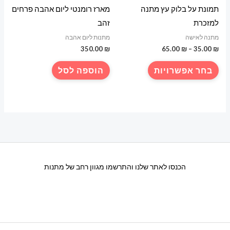
תמונת על בלוק עץ מתנה
מארז רומנטי ליום אהבה פרחים
למזכרת
זהב
מתנה לאישה
מתנות ליום אהבה
טווח
350.00
₪
65.00
₪
–
35.00
₪
מחירים:
למוצר
בחר אפשרויות
הוספה לסל
עד
זה
יש
מספר
סוגים.
ניתן
לבחור
את
הכנסו לאתר שלנו והתרשמו מגוון רחב של מתנות
האפשרויות
בעמוד
המוצר