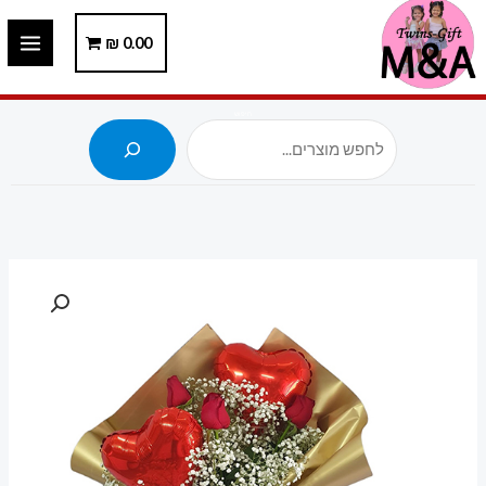
ילוג
תוכן
0.00
₪
חיפוש