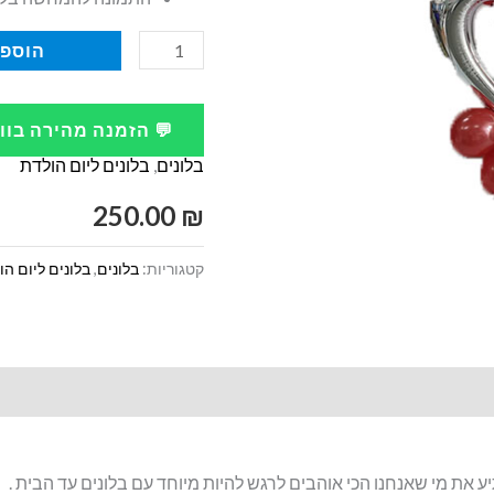
כמות
הוספה
של
זר
💬 הזמנה מהירה בו
בלוני
בלונים
,
בלונים ליום הולדת
הליום
ליום
250.00
₪
הולדת
קטגוריות:
בלונים
,
בלונים ליום ה
28
ע את מי שאנחנו הכי אוהבים לרגש להיות מיוחד עם בלונים עד הבית .