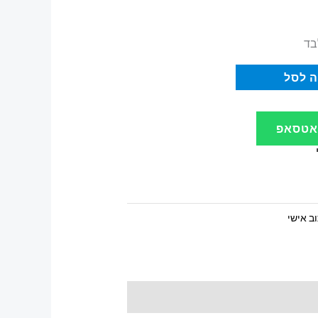
בד
 לסל
ואטסאפ
ב אישי