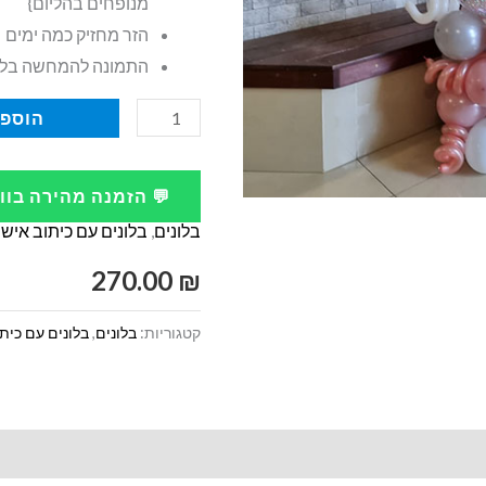
מנופחים בהליום}
הזר מחזיק כמה ימים
התמונה להמחשה בל
כמות
הוספה
של
זר
💬 הזמנה מהירה בו
בלונים
בלונים
,
בלונים עם כיתוב אישי
עם
הקדשה
270.00
₪
אישית
קטגוריות:
בלונים
,
בלונים עם כיתו
ובלוני
לבבות
וכוכבים