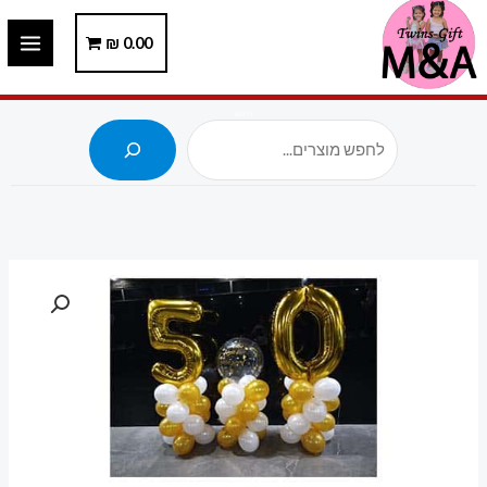
ילוג
תוכן
0.00
₪
חיפוש