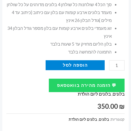
סך הכל 4 שולחנות כל שולחן 4 בלונים מדורגים על כל שולחן
מעמד בלונים ארבע קומות עם בלון עם כיתוב {כיתוב עד 4
מילים }גודל הבלון 26 אינץ
זוג מעמדי בלונים ארבע קומות עם בלון מספר גודל הבלון 34
אינץ
בלון הליום מחזיק עד 5 שעות בלבד
התמונה להמחשה בלבד
כמות
הוספה לסל
של
בלונים
💬 הזמנה מהירה בוואטסאפ
ליום
בלונים
,
בלונים ליום הולדת
הולדת
50
350.00
₪
מסעדת
דוש
קטגוריות:
בלונים
,
בלונים ליום הולדת
בת