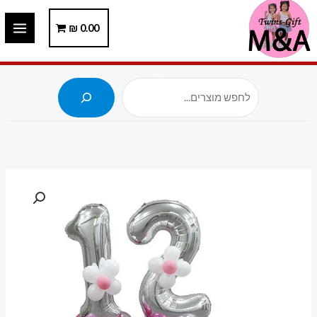
ילוג
תוכן
0.00
₪
חיפוש