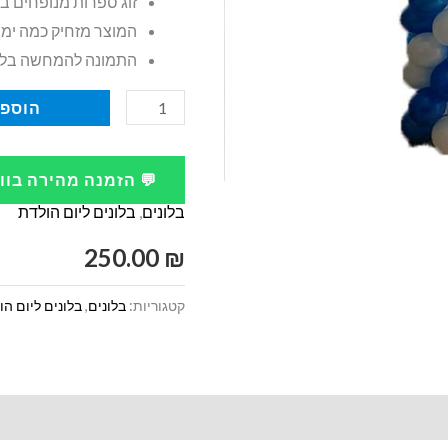
זוג ספרות מנופחים בהליום
המוצר מזחיק כמה ימי
התמונה להמחשה בל
כמות
הוספה
של
בלונים
💬 הזמנה מהירה בו
לבר
בלונים
,
בלונים ליום הולדת
מצווה
סטנד
250.00
₪
בלונים
קטגוריות:
בלונים
,
בלונים ליום ה
כחול
לבן
ספרות
13