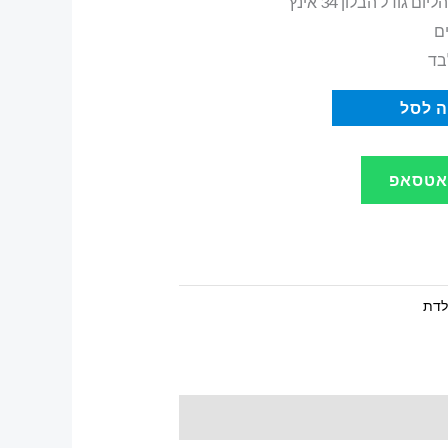
 גודל הבלון 34 אינץ
ם
בד
 לסל
ואטסאפ
ולדת