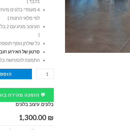
בלבד }
4 מעמדי בלונים מיוח
לפי מלאי החנות }
}
כל שולחן נוסף תוספת של 
סרטון של האירוע חוב
התמונה להמחשה בל
כמות
הוספה
של
בלונים
💬 הזמנה מהירה בו
לברית
בלונים
,
עיצוב בלונים
קשת
בלונים
1,300.00
₪
עגולה