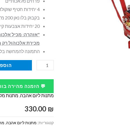
פרחים מלאכותיים
4 יחידות חטיף שוקולד { סניקרס,מקופלת,מראס ,ועוד }
בקבוק בלו נאן 200 מ"ל
20 יחידות אצבעות קידנר
"אזהרה: מכיל אלכוה
מכירת אלכוהול רק מעל גיל 18 
התמונה להמחשה בל
כמות
הוספה
של
בלון
💬 הזמנה מהירה בו
פורח
מתנות ליום אהבה
,
מתנות מקו
עם
בקבוק
330.00
₪
בלו
קטגוריות:
מתנות ליום אהבה
,
מתנ
נאן