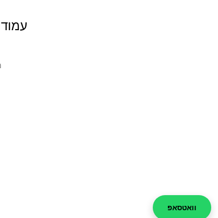
עמודי
מ
וואטסאפ