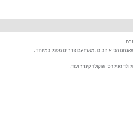
מתנה
ליום
אהבה
הבה
נחנו הכי אוהבים . מארז עם פרחים מפנק במיוחד .
לד סניקרס ושוקולד קינדר ועוד.