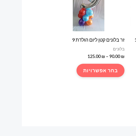
זר בלונים קטן ליום הולדת 9
בלונים
טווח
125.00
₪
–
90.00
₪
מחירים:
למוצר
בחר אפשרויות
עד
זה
יש
מספר
סוגים.
ניתן
לבחור
את
האפשרויות