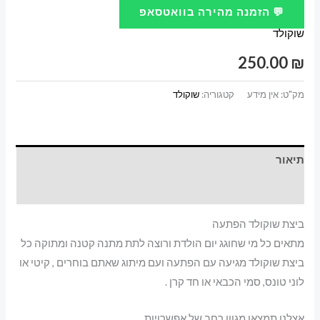
💬 הזמנה מהירה בוואטסאפ
שוקולד
שוקולד
הפתעה
250.00
₪
מק"ט:
אין מידע
קטגוריה:
שוקולד
תיאור
מידע נוסף
ביצת שוקולד הפתעה
מתאים כל מי שחוגג יום הולדת ורוצה לתת מתנה קטנה ומתוקה כל
ביצת שוקולד מגיעה עם הפתעה ועם מיתוג שאתם בוחרים , קיטי או
לוני טונס, סמי הכבאי או חד קרן .
אצלנו תמצאו מגוון רחב של אפשרויות