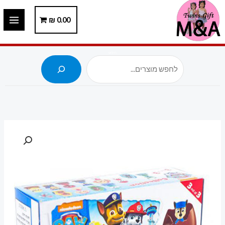
ילוג
תוכן
0.00
₪
חיפוש