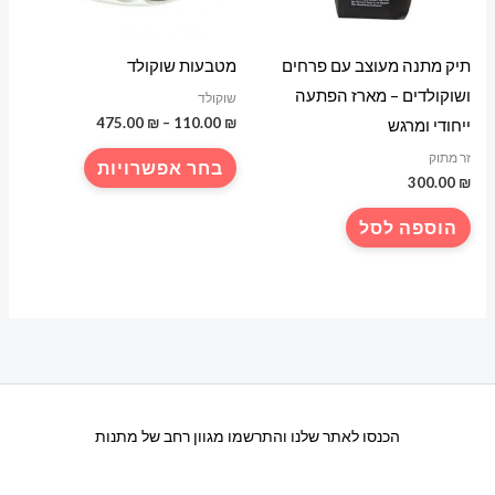
בעמוד
בעמוד
המוצר
המוצר
תיק מתנה מעוצב עם פרחים
מטבעות שוקולד
ושוקולדים – מארז הפתעה
שוקולד
טווח
475.00
₪
–
110.00
₪
ייחודי ומרגש
מחירים:
למוצר
זר מתוק
בחר אפשרויות
עד
300.00
₪
זה
יש
הוספה לסל
מספר
סוגים.
ניתן
לבחור
את
האפשרויות
בעמוד
הכנסו לאתר שלנו והתרשמו מגוון רחב של מתנות
המוצר