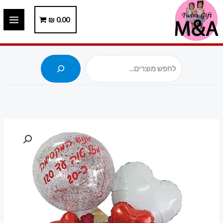
ילוג
תוכן
0.00
₪
חיפוש