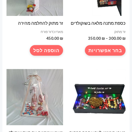
כספת מתנה מלאה בשוקולדים
זר מתוק להחלמה מהירה
זר מתוק
מארז כדור פורח
טווח
450.00
₪
350.00
₪
–
300.00
₪
מחירים:
למוצר
בחר אפשרויות
הוספה לסל
עד
זה
יש
מספר
סוגים.
ניתן
לבחור
את
האפשרויות
בעמוד
המוצר