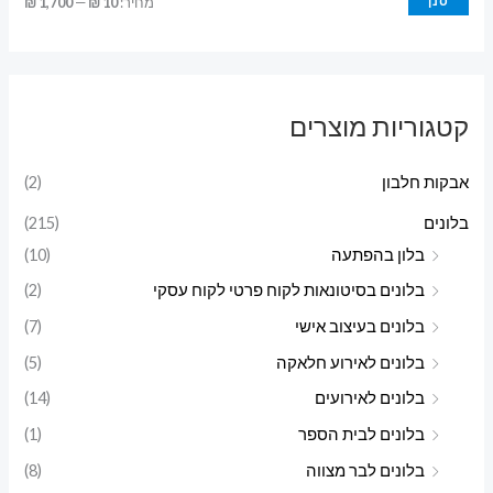
מ
מ
סנן
מחיר:
10 ₪
—
1,700 ₪
ח
ח
י
י
ר
ר
קטגוריות מוצרים
מ
מ
י
ק
אבקות חלבון
(2)
נ
ס
בלונים
(215)
י
י
בלון בהפתעה
(10)
מ
מ
בלונים בסיטונאות לקוח פרטי לקוח עסקי
(2)
ל
ל
בלונים בעיצוב אישי
(7)
י
י
בלונים לאירוע חלאקה
(5)
בלונים לאירועים
(14)
בלונים לבית הספר
(1)
בלונים לבר מצווה
(8)