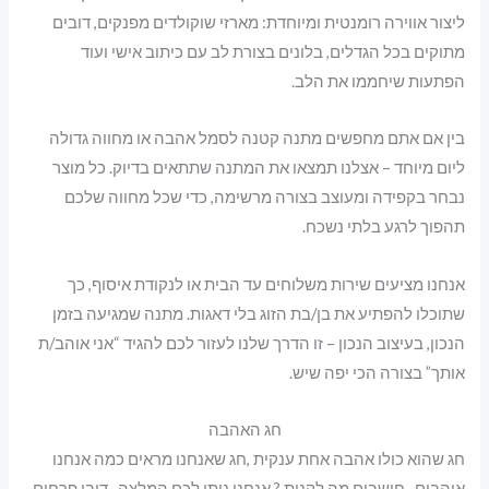
ליצור אווירה רומנטית ומיוחדת: מארזי שוקולדים מפנקים, דובים
מתוקים בכל הגדלים, בלונים בצורת לב עם כיתוב אישי ועוד
הפתעות שיחממו את הלב.
בין אם אתם מחפשים מתנה קטנה לסמל אהבה או מחווה גדולה
ליום מיוחד – אצלנו תמצאו את המתנה שתתאים בדיוק. כל מוצר
נבחר בקפידה ומעוצב בצורה מרשימה, כדי שכל מחווה שלכם
תהפוך לרגע בלתי נשכח.
אנחנו מציעים שירות משלוחים עד הבית או לנקודת איסוף, כך
שתוכלו להפתיע את בן/בת הזוג בלי דאגות. מתנה שמגיעה בזמן
הנכון, בעיצוב הנכון – זו הדרך שלנו לעזור לכם להגיד “אני אוהב/ת
אותך” בצורה הכי יפה שיש.
חג האהבה
חג שהוא כולו אהבה אחת ענקית ,חג שאנחנו מראים כמה אנחנו
אוהבים , חושבים מה לקנות ? אנחנו ניתן לכם המלצה , דובי פרחים