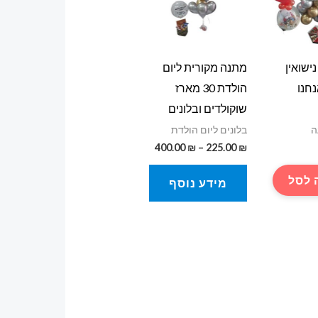
ישואין
מתנה מקורית ליום
חנו
הולדת 30 מארז
שוקולדים ובלונים
ה
בלונים ליום הולדת
טווח
400.00
₪
–
225.00
₪
מחירים:
 לסל
מידע נוסף
עד