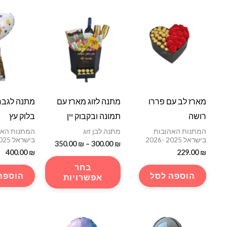
מארז לב עם פררו
מתנה לזוג מארז עם
מתנה לגבר
רושה
תמונה ובקבוק יין
בלוק עץ
המתנות האהובות
מתנה לבן זוג
המתנות האה
בישראל 2025 -2026
בישראל 2025 -2026
טווח
350.00
₪
–
300.00
₪
₪
229.00
מחירים:
₪
400.00
למוצר
בחר
עד
זה
הוספה לסל
הוספה
אפשרויות
יש
מספר
סוגים.