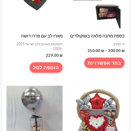
את
האפשרויות
בעמוד
המוצר
כספת מתנה מלאה בשוקולדים
מארז לב עם פררו רושה
זר מתוק
המתנות האהובות בישראל 2025
-2026
טווח
350.00
₪
–
300.00
₪
מחירים:
₪
229.00
למוצר
בחר אפשרויות
עד
זה
הוספה לסל
יש
מספר
סוגים.
ניתן
לבחור
את
האפשרויות
בעמוד