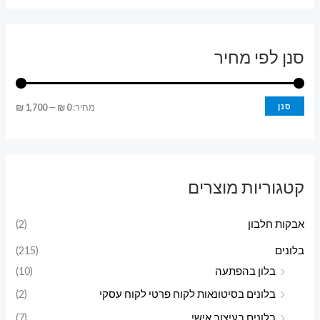
סנן לפי מחיר
מ
מ
סנן
מחיר:
0 ₪
—
1,700 ₪
ח
ח
י
י
ר
ר
קטגוריות מוצרים
מ
מ
י
ק
אבקות חלבון
(2)
נ
ס
בלונים
(215)
י
י
בלון בהפתעה
(10)
מ
מ
בלונים בסיטונאות לקוח פרטי לקוח עסקי
(2)
ל
ל
בלונים בעיצוב אישי
(7)