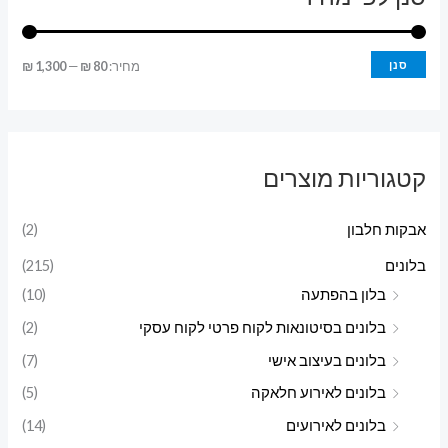
מ
מ
סנן
מחיר:
80 ₪
—
1,300 ₪
ח
ח
י
י
ר
ר
קטגוריות מוצרים
מ
מ
י
ק
אבקות חלבון
(2)
נ
ס
בלונים
(215)
י
י
בלון בהפתעה
(10)
מ
מ
בלונים בסיטונאות לקוח פרטי לקוח עסקי
(2)
ל
ל
בלונים בעיצוב אישי
(7)
י
י
בלונים לאירוע חלאקה
(5)
בלונים לאירועים
(14)