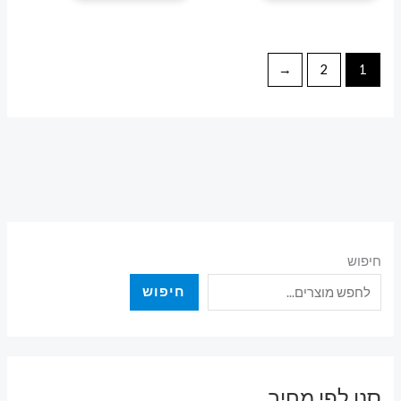
יש
יש
מספר
מספר
סוגים.
סוגים.
←
2
1
ניתן
ניתן
לבחור
לבחור
את
את
האפשרויות
האפשרויות
בעמוד
בעמוד
המוצר
המוצר
חיפוש
חיפוש
סנן לפי מחיר