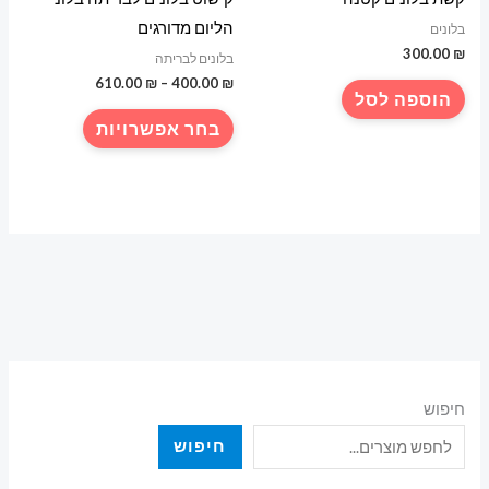
הליום מדורגים
בלונים
300.00
₪
בלונים לבריתה
טווח
610.00
₪
–
400.00
₪
הוספה לסל
מחירים:
למוצר
בחר אפשרויות
עד
זה
יש
מספר
סוגים.
ניתן
לבחור
את
האפשרויות
בעמוד
המוצר
חיפוש
חיפוש