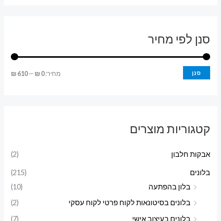
סנן לפי מחיר
מ
מ
סנן
מחיר:
0 ₪
—
610 ₪
ח
ח
י
י
ר
ר
קטגוריות מוצרים
מ
מ
י
ק
אבקות חלבון
(2)
נ
ס
בלונים
(215)
י
י
בלון בהפתעה
(10)
מ
מ
בלונים בסיטונאות לקוח פרטי לקוח עסקי
(2)
ל
ל
בלונים בעיצוב אישי
(7)