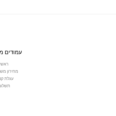
עמודים מ
ראשי
מחירון משל
עגלת קני
תשלום