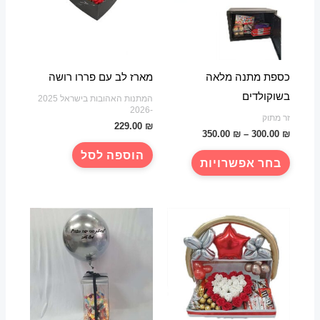
את
האפשרויות
בעמוד
המוצר
כספת מתנה מלאה
מארז לב עם פררו רושה
בשוקולדים
המתנות האהובות בישראל 2025
-2026
זר מתוק
229.00
₪
טווח
350.00
₪
–
300.00
₪
מחירים:
למוצר
הוספה לסל
בחר אפשרויות
עד
זה
יש
מספר
סוגים.
ניתן
לבחור
את
האפשרויות