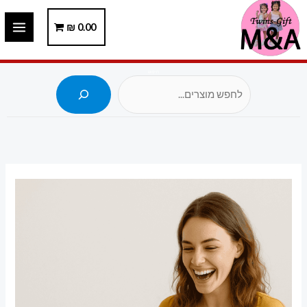
ילוג
תוכן
0.00
₪
חיפוש