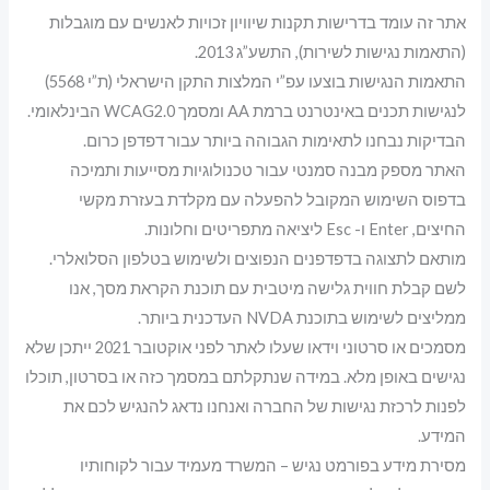
אתר זה עומד בדרישות תקנות שיוויון זכויות לאנשים עם מוגבלות
(התאמות נגישות לשירות), התשע”ג 2013.
התאמות הנגישות בוצעו עפ”י המלצות התקן הישראלי (ת”י 5568)
לנגישות תכנים באינטרנט ברמת AA ומסמך WCAG2.0 הבינלאומי.
הבדיקות נבחנו לתאימות הגבוהה ביותר עבור דפדפן כרום.
האתר מספק מבנה סמנטי עבור טכנולוגיות מסייעות ותמיכה
בדפוס השימוש המקובל להפעלה עם מקלדת בעזרת מקשי
החיצים, Enter ו- Esc ליציאה מתפריטים וחלונות.
מותאם לתצוגה בדפדפנים הנפוצים ולשימוש בטלפון הסלואלרי.
לשם קבלת חווית גלישה מיטבית עם תוכנת הקראת מסך, אנו
ממליצים לשימוש בתוכנת NVDA העדכנית ביותר.
מסמכים או סרטוני וידאו שעלו לאתר לפני אוקטובר 2021 ייתכן שלא
נגישים באופן מלא. במידה שנתקלתם במסמך כזה או בסרטון, תוכלו
לפנות לרכזת נגישות של החברה ואנחנו נדאג להנגיש לכם את
המידע.
מסירת מידע בפורמט נגיש – המשרד מעמיד עבור לקוחותיו