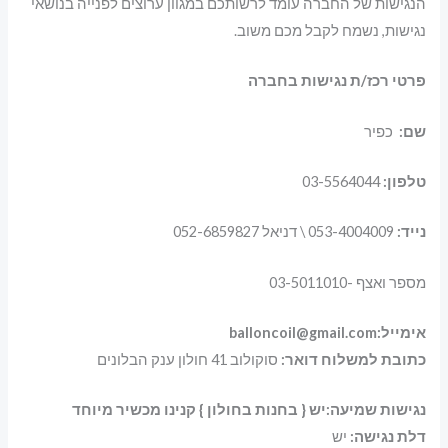
הנגישות של החברה עומד לרשותכם במגוון ערוצים לפנייה בנושאי
נגישות, נשמח לקבל מכם משוב.
פרטי רכז/ת נגישות בחברה
שם:
כפיר
טלפון:
03-5564044
נייד:
053-4004009 \ דניאל 052-6859827
מספר ואצף -03-5011010
אימייל:balloncoil@gmail.com
כתובת למשלוח דואר:
סוקולוב 41 חולון ענק הבלונים
נגישות שמיעה:יש { בחנות בחולון } קנינו מכשיר מיוחד
דלת נגישה:
יש